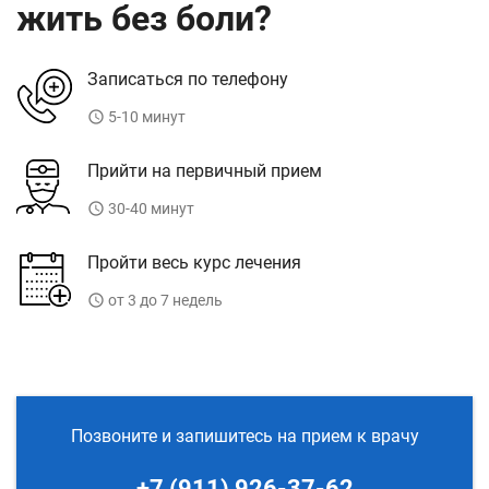
жить без боли?
Записаться по телефону
access_time
5-10 минут
Прийти на первичный прием
access_time
30-40 минут
Пройти весь курс лечения
access_time
от 3 до 7 недель
Позвоните и запишитесь на прием к врачу
+7 (911) 926-37-62