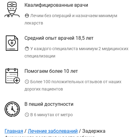
Квалифицированные врачи
account_circle
Лечим без операций и назначаем минимум
лекарств
Средний опыт врачей 18,5 лет
face
У каждого специалиста минимум 2 медицинских
специализации
Помогаем более 10 лет
access_time
Более 100 положительных отзывов от наших
дорогих пациентов
В пешей доступности
access_time
В 6 минутах от метро
Главная
/
Лечение заболеваний
/
Задержка