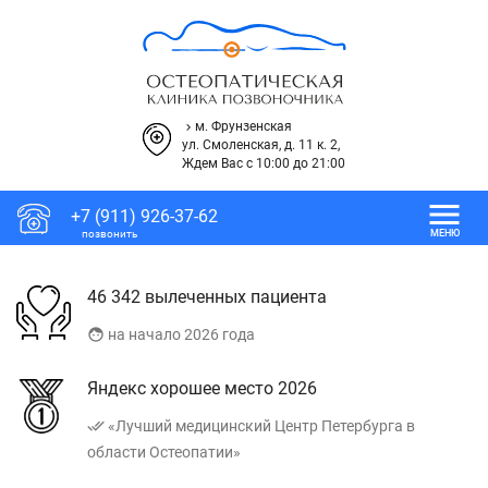
м. Фрунзенская
keyboard_arrow_right
ул. Смоленская, д. 11 к. 2,
Ждем Вас с 10:00 до 21:00
menu
+7 (911) 926-37-62
позвонить
МЕНЮ
46 342 вылеченных пациента
face
на начало 2026 года
Яндекс хорошее место 2026
done_all
«Лучший медицинский Центр Петербурга в
области Остеопатии»