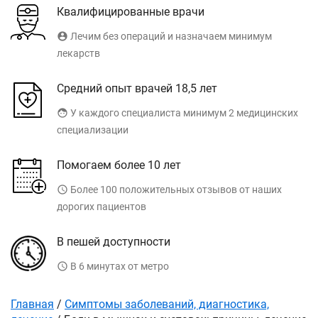
Квалифицированные врачи
account_circle
Лечим без операций и назначаем минимум
лекарств
Средний опыт врачей 18,5 лет
face
У каждого специалиста минимум 2 медицинских
специализации
Помогаем более 10 лет
access_time
Более 100 положительных отзывов от наших
дорогих пациентов
В пешей доступности
access_time
В 6 минутах от метро
Главная
/
Симптомы заболеваний, диагностика,