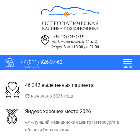
м. Фрунзенская
keyboard_arrow_right
ул. Смоленская, д. 11 к. 2,
Ждем Вас с 10:00 до 21:00
menu
+7 (911) 926-37-62
позвонить
МЕНЮ
46 342 вылеченных пациента
face
на начало 2026 года
Яндекс хорошее место 2026
done_all
«Лучший медицинский Центр Петербурга в
области Остеопатии»