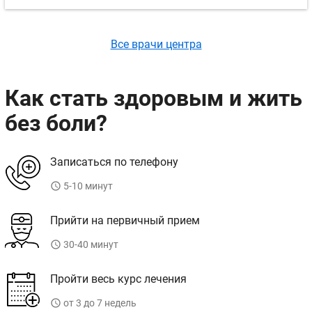
Все врачи центра
Как стать здоровым и жить
без боли?
Записаться по телефону
access_time
5-10 минут
Прийти на первичный прием
access_time
30-40 минут
Пройти весь курс лечения
access_time
от 3 до 7 недель