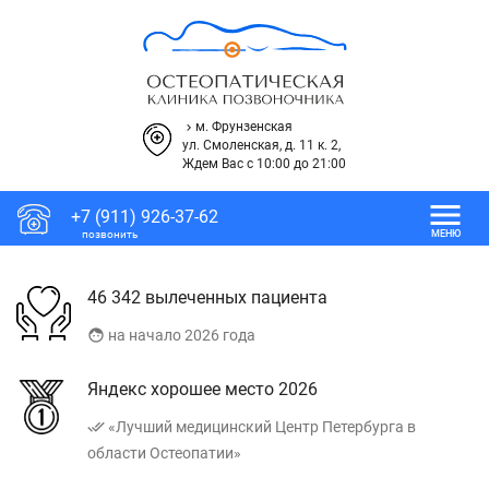
м. Фрунзенская
keyboard_arrow_right
ул. Смоленская, д. 11 к. 2,
Ждем Вас с 10:00 до 21:00
menu
+7 (911) 926-37-62
позвонить
МЕНЮ
46 342 вылеченных пациента
face
на начало 2026 года
Яндекс хорошее место 2026
done_all
«Лучший медицинский Центр Петербурга в
области Остеопатии»