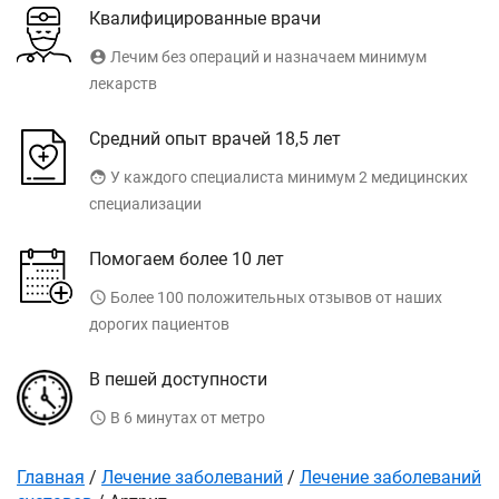
Квалифицированные врачи
account_circle
Лечим без операций и назначаем минимум
лекарств
Средний опыт врачей 18,5 лет
face
У каждого специалиста минимум 2 медицинских
специализации
Помогаем более 10 лет
access_time
Более 100 положительных отзывов от наших
дорогих пациентов
В пешей доступности
access_time
В 6 минутах от метро
Главная
/
Лечение заболеваний
/
Лечение заболеваний