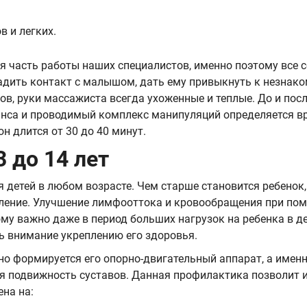
в и легких.
 часть работы наших специалистов, именно поэтому все с
ладить контакт с малышом, дать ему привыкнуть к незнак
ов, руки массажиста всегда ухоженные и теплые. До и пос
еанса и проводимый комплекс манипуляций определяется 
н длится от 30 до 40 минут.
 до 14 лет
детей в любом возрасте. Чем старше становится ребенок, 
ление. Улучшение лимфооттока и кровообращения при по
му важно даже в период больших нагрузок на ребенка в де
ь внимание укреплению его здоровья.
о формируется его опорно-двигательный аппарат, а именн
я подвижность суставов. Данная профилактика позволит 
ена на: