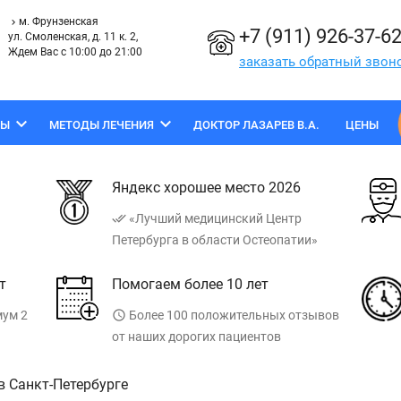
м. Фрунзенская
keyboard_arrow_right
+7 (911) 926-37-6
ул. Смоленская, д. 11 к. 2,
Ждем Вас с 10:00 до 21:00
заказать обратный звон
keyboard_arrow_down
keyboard_arrow_down
МЫ
МЕТОДЫ ЛЕЧЕНИЯ
ДОКТОР ЛАЗАРЕВ В.А.
ЦЕНЫ
а
Яндекс хорошее место 2026
done_all
«Лучший медицинский Центр
Петербурга в области Остеопатии»
т
Помогаем более 10 лет
мум 2
access_time
Более 100 положительных отзывов
от наших дорогих пациентов
в Санкт-Петербурге