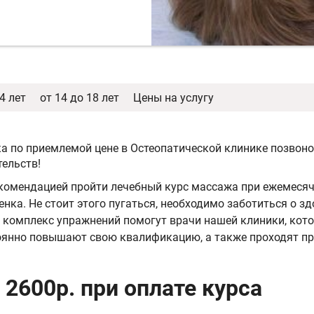
4 лет
от 14 до 18 лет
Цены на услугу
а по приемлемой цене в Остеопатической клинике позвоноч
тельств!
екомендацией пройти лечебный курс массажа при ежемеся
нка. Не стоит этого пугаться, необходимо заботиться о з
й комплекс упражнений помогут врачи нашей клиники, кот
тоянно повышают свою квалификацию, а также проходят п
 2600р. при оплате курса