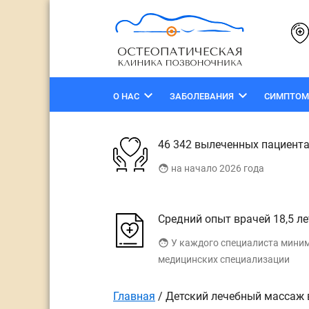
keyboard_arrow_down
keyboard_arrow_down
О НАС
ЗАБОЛЕВАНИЯ
СИМПТО
46 342 вылеченных пациент
face
на начало 2026 года
Средний опыт врачей 18,5 ле
face
У каждого специалиста мини
медицинских специализации
Главная
/
Детский лечебный массаж 