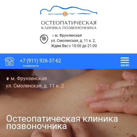
м. Фрунзенская
keyboard_arrow_right
ул. Смоленская, д. 11 к. 2,
Ждем Вас с 10:00 до 21:00
menu
+7 (911) 926-37-62
позвонить
МЕНЮ
м. Фрунзенская
place
ул. Смоленская, д. 11 к. 2
Остеопатическая клиника
позвоночника