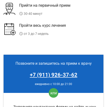
Прийти на первичный прием
access_time
30-40 минут
Пройти весь курс лечения
access_time
от 3 до 7 недель
Позвоните и запишитесь на прием к врачу
+7 (911) 926-37-62
ежедневно с 10:00 до 21:00
или
Заполните контактную форму на сайте, и наш