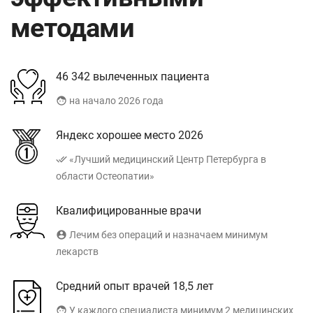
методами
46 342 вылеченных пациента
face
на начало 2026 года
Яндекс хорошее место 2026
done_all
«Лучший медицинский Центр Петербурга в
области Остеопатии»
Квалифицированные врачи
account_circle
Лечим без операций и назначаем минимум
лекарств
Средний опыт врачей 18,5 лет
face
У каждого специалиста минимум 2 медицинских